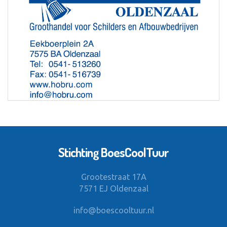
Stichting BoesCoolTuur
Grootestraat 17A
7571 EJ Oldenzaal
info@boescooltuur.nl