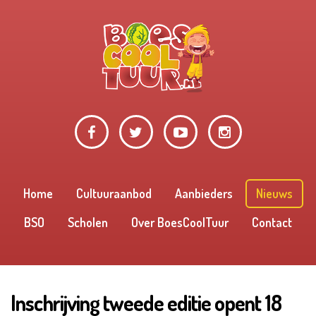
Home
Cultuuraanbod
Aanbieders
Nieuws
BSO
Scholen
Over BoesCoolTuur
Contact
Inschrijving tweede editie opent 18