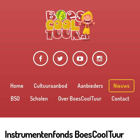
Home
Cultuuraanbod
Aanbieders
Nieuws
BSO
Scholen
Over BoesCoolTuur
Contact
Instrumentenfonds BoesCoolTuur